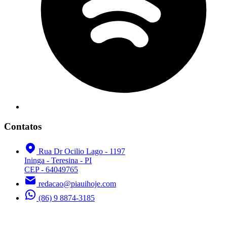
Contatos
Rua Dr Ocilio Lago - 1197
Ininga - Teresina - PI
CEP - 64049765
redacao@piauihoje.com
(86) 9 8874-3185