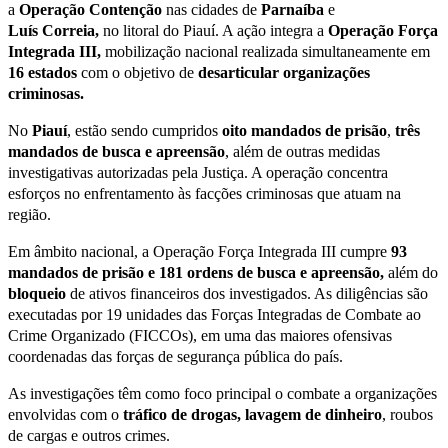
a
Operação Contenção
nas cidades de
Parnaíba
e
Luís
Correia,
no
litoral do Piauí. A ação integra a
Operação Força
Integrada III,
mobilização nacional realizada simultaneamente em
16 estados
com o objetivo de
desarticular organizações
criminosas.
No
Piauí
, estão sendo cumpridos
oito mandados de prisão
,
três
mandados de busca e apreensão
, além de outras medidas
investigativas autorizadas pela Justiça. A operação concentra
esforços no enfrentamento às facções criminosas que atuam na
região.
Em âmbito nacional, a Operação Força Integrada III cumpre
93
mandados de prisão e 181 ordens de busca e apreensão,
além do
bloqueio
de ativos financeiros dos investigados. As diligências são
executadas por 19 unidades das Forças Integradas de Combate ao
Crime Organizado (FICCOs), em uma das maiores ofensivas
coordenadas das forças de segurança pública do país.
As investigações têm como foco principal o combate a organizações
envolvidas com o
tráfico de drogas, lavagem de dinheiro
, roubos
de cargas e outros crimes.