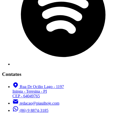
Contatos
Rua Dr Ocilio Lago - 1197
Ininga - Teresina - PI
CEP - 64049765
redacao@piauihoje.com
(86) 9 8874-3185