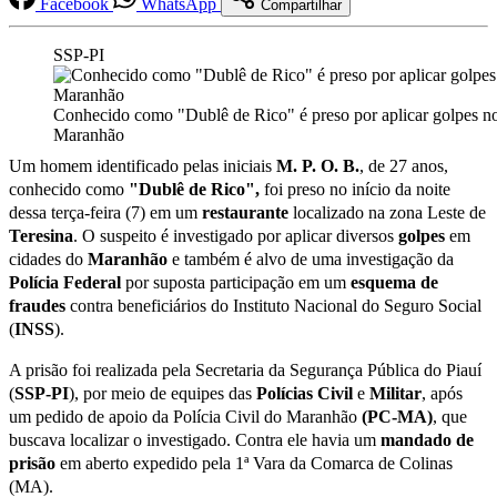
Facebook
WhatsApp
Compartilhar
SSP-PI
Conhecido como "Dublê de Rico" é preso por aplicar golpes n
Maranhão
Um homem identificado pelas iniciais
M. P. O. B.
, de 27 anos,
conhecido como
"Dublê de Rico",
foi preso no início da noite
dessa terça-feira (7) em um
restaurante
localizado na zona Leste de
Teresina
. O suspeito é investigado por aplicar diversos
golpes
em
cidades do
Maranhão
e também é alvo de uma investigação da
Polícia Federal
por suposta participação em um
esquema
de
fraudes
contra beneficiários do Instituto Nacional do Seguro Social
(
INSS
).
A prisão foi realizada pela Secretaria da Segurança Pública do Piauí
(
SSP-PI
), por meio de equipes das
Polícias
C
ivil
e
Militar
, após
um pedido de apoio da Polícia Civil do Maranhão
(PC-MA)
, que
buscava localizar o investigado. Contra ele havia um
mandado de
prisão
em aberto expedido pela 1ª Vara da Comarca de Colinas
(MA).