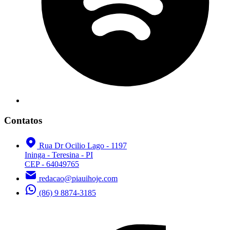
Contatos
Rua Dr Ocilio Lago - 1197
Ininga - Teresina - PI
CEP - 64049765
redacao@piauihoje.com
(86) 9 8874-3185