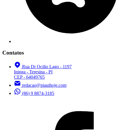
Contatos
Rua Dr Ocilio Lago - 1197
Ininga - Teresina - PI
CEP - 64049765
redacao@piauihoje.com
(86) 9 8874-3185