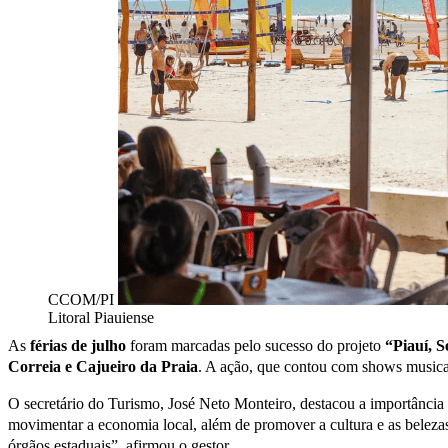
CCOM/PI
Litoral Piauiense
As
f
érias de julho
foram marcadas pelo sucesso do projeto
“Piauí, S
Correia e Cajueiro da Praia
. A ação, que contou com shows musicai
O secretário do Turismo, José Neto Monteiro, destacou a importância 
movimentar a economia local, além de promover a cultura e as belezas
órgãos estaduais”, afirmou o gestor.