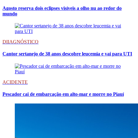
Agosto reserva dois eclipses visíveis a olho nu ao redor do
mundo
DIIAGNÓSTICO
Cantor sertanejo de 38 anos descobre leucemia e vai para UTI
ACIDENTE
Pescador cai de embarcação em alto-mar e morre no Piauí