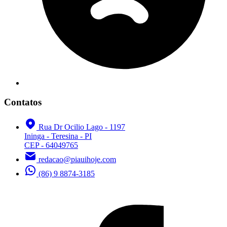
Contatos
Rua Dr Ocilio Lago - 1197
Ininga - Teresina - PI
CEP - 64049765
redacao@piauihoje.com
(86) 9 8874-3185