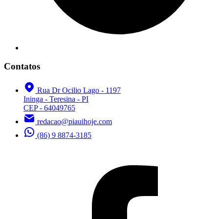
Contatos
Rua Dr Ocilio Lago - 1197
Ininga - Teresina - PI
CEP - 64049765
redacao@piauihoje.com
(86) 9 8874-3185