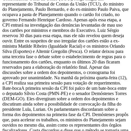
representante do Tribunal de Contas da União (TCU), do ministro
do Planejamento, Paulo Bernardo, e do ex-ministro Paulo Paiva, que
ocupava a pasta de Planejamento quando o cartão foi criado, no
governo Fernando Henrique Cardoso. Apenas após essa etapa, a
CPI entrará na investigação das denúncias levantadas de mau uso
dos cartões por ministros e membros do Executivo. Luiz Sérgio
reservou 30 dias para essa etapa, mas ele não revelou quem deseja
ouvir. Entre os suspeitos de uso irregular dos cartões estão a ex-
ministra Matilde Ribeiro (Igualdade Racial) e os ministros Orlando
Silva (Esportes) e Altemir Gregolin (Pesca). O relator deixou para
uma terceira fase o debate sobre o estabelecimento de regras para o
funcionamento dos cartões, enquanto os últimos 20 dias ficaram
reservados para a elaboração do relatório final. Apesar das
discussões sobre a ordem dos depoimentos, o cronograma foi
aprovado por unanimidade. Na manhã da próxima quarta-feira (12),
a CPI realiza sua primeira sessão para votação de requerimentos.
Bate-bocaA primeira sessão da CPI foi palco de um bate-boca entre
o deputado Sílvio Costa (PMN-PE) e o senador Demóstenes Torres
(DEM-GO). Eles divergiram sobre a ordem dos depoimentos e
discutiram ainda sobre a possibilidade de convocação da filha do
presidente Lula, Lurian. Os parlamentares discordaram sobre a
forma dos depoimentos na primeira fase da CPI. Demóstenes propôs
que, para acelerar os trabalhos, os ministros do Planejamento sejam
ouvidos no mesmo dia, assim como os representantes dos órgãos
fiscalizadores. Costa discordou e disse que o método se tornaria uma