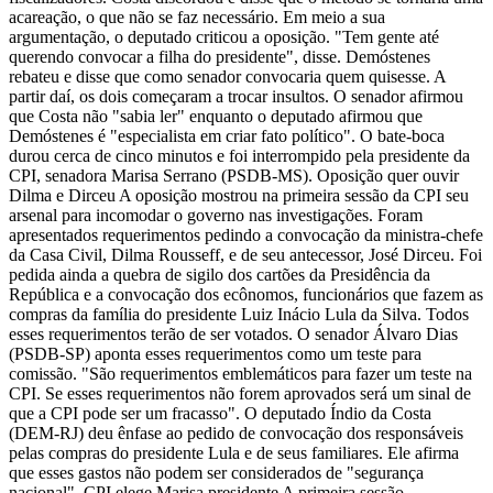
acareação, o que não se faz necessário. Em meio a sua
argumentação, o deputado criticou a oposição. "Tem gente até
querendo convocar a filha do presidente", disse. Demóstenes
rebateu e disse que como senador convocaria quem quisesse. A
partir daí, os dois começaram a trocar insultos. O senador afirmou
que Costa não "sabia ler" enquanto o deputado afirmou que
Demóstenes é "especialista em criar fato político". O bate-boca
durou cerca de cinco minutos e foi interrompido pela presidente da
CPI, senadora Marisa Serrano (PSDB-MS). Oposição quer ouvir
Dilma e Dirceu A oposição mostrou na primeira sessão da CPI seu
arsenal para incomodar o governo nas investigações. Foram
apresentados requerimentos pedindo a convocação da ministra-chefe
da Casa Civil, Dilma Rousseff, e de seu antecessor, José Dirceu. Foi
pedida ainda a quebra de sigilo dos cartões da Presidência da
República e a convocação dos ecônomos, funcionários que fazem as
compras da família do presidente Luiz Inácio Lula da Silva. Todos
esses requerimentos terão de ser votados. O senador Álvaro Dias
(PSDB-SP) aponta esses requerimentos como um teste para
comissão. "São requerimentos emblemáticos para fazer um teste na
CPI. Se esses requerimentos não forem aprovados será um sinal de
que a CPI pode ser um fracasso". O deputado Índio da Costa
(DEM-RJ) deu ênfase ao pedido de convocação dos responsáveis
pelas compras do presidente Lula e de seus familiares. Ele afirma
que esses gastos não podem ser considerados de "segurança
nacional". CPI elege Marisa presidente A primeira sessão