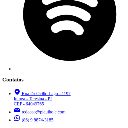
Contatos
Rua Dr Ocilio Lago - 1197
Ininga - Teresina - PI
CEP - 64049765
redacao@piauihoje.com
(86) 9 8874-3185