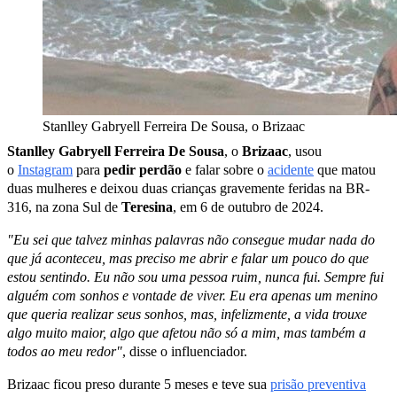
Stanlley Gabryell Ferreira De Sousa, o Brizaac
Stanlley Gabryell Ferreira De Sousa
, o
Brizaac
, usou
o
Instagram
para
pedir perdão
e falar sobre o
acidente
que matou
duas mulheres e deixou duas crianças gravemente feridas na BR-
316, na zona Sul de
Teresina
, em 6 de outubro de 2024.
"Eu sei que talvez minhas palavras não consegue mudar nada do
que já aconteceu, mas preciso me abrir e falar um pouco do que
estou sentindo. Eu não sou uma pessoa ruim, nunca fui. Sempre fui
alguém com sonhos e vontade de viver. Eu era apenas um menino
que queria realizar seus sonhos, mas, infelizmente, a vida trouxe
algo muito maior, algo que afetou não só a mim, mas também a
todos ao meu redor"
, disse o influenciador.
Brizaac ficou preso durante 5 meses e teve sua
prisão preventiva