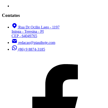
Contatos
Rua Dr Ocilio Lago - 1197
Ininga - Teresina - PI
CEP - 64049765
redacao@piauihoje.com
(86) 9 8874-3185