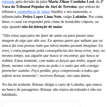
relaxada
após decisão da juíza
Maria Zilnar Coutinho Leal
, da
2ª
Vara do Tribunal Popular do Júri de Teresina
, que retirou do
tribunal a
competência de julgar
Stanlley e seu namorado, o
influenciador
Pedro Lopes Lima Neto
, vulgo
Lokinho
. Por conta
disso, o casal vai responder pelo crime de homicídio culposo, ou
seja, quando
não há intenção de mata
r.
"Não estou aqui para me fazer de santo ou para passar uma
imagem de algo que não sou. Eu apenas quero que saibam que eu
nunca fui essa pessoa ruim que talvez muitos possam imaginar. Eu
errei, e estou pagando pelas consequências dos meus erros, mas, ao
mesmo tempo, sou alguém que busca se encontrar, que busca se
redimir. Estou tentando, com todas as forças que tenho, seguir em
frente, mesmo com esse peso no peito e o vazio que não consigo
preencher sozinho. Peço perdão, peço compreensão a todos que
sofrem nesse momento"
, escreveu Brizaac, em carta aberta.
No dia do acidente, Brizaac dirigia o carro de Lokinho, que estava
no banco de passageiros. Brizaac não estava alcoolizado e não era
habilitado.