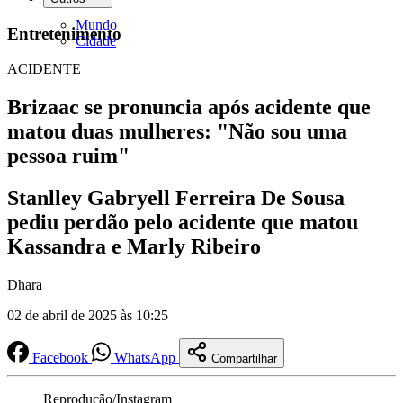
Mundo
Entretenimento
Cidade
ACIDENTE
​​Brizaac se pronuncia após acidente que
matou duas mulheres: "Não sou uma
pessoa ruim"
Stanlley Gabryell Ferreira De Sousa
pediu perdão pelo acidente que matou
Kassandra e Marly Ribeiro
Dhara
02 de abril de 2025 às 10:25
Facebook
WhatsApp
Compartilhar
Reprodução/Instagram