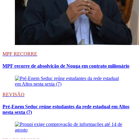
MPF RECORRE
MPF recorre de absolvição de Nouga em contrato milionário
REVISÃO
Pré-Enem Seduc reúne estudantes da rede estadual em Altos
nesta sexta (7)