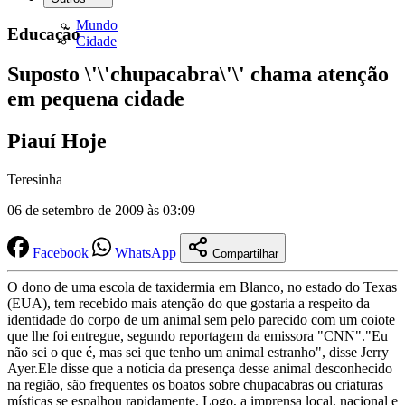
Mundo
Educação
Cidade
Suposto \'\'chupacabra\'\' chama atenção
em pequena cidade
Piauí Hoje
Teresinha
06 de setembro de 2009 às 03:09
Facebook
WhatsApp
Compartilhar
O dono de uma escola de taxidermia em Blanco, no estado do Texas
(EUA), tem recebido mais atenção do que gostaria a respeito da
identidade do corpo de um animal sem pelo parecido com um coiote
que lhe foi entregue, segundo reportagem da emissora "CNN"."Eu
não sei o que é, mas sei que tenho um animal estranho", disse Jerry
Ayer.Ele disse que a notícia da presença desse animal desconhecido
na região, são frequentes os boatos sobre chupacabras ou criaturas
místicas se espalhou rapidamente. Logo, a imprensa local, nacional e