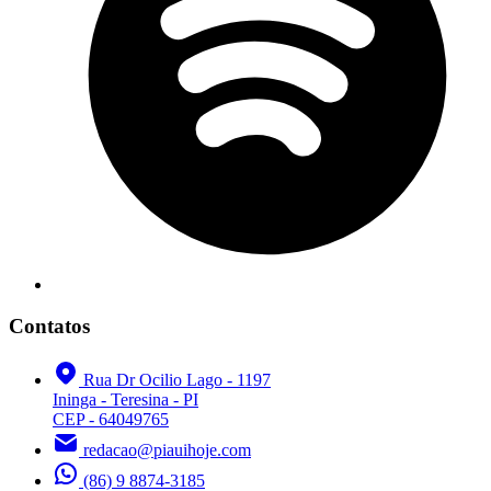
Contatos
Rua Dr Ocilio Lago - 1197
Ininga - Teresina - PI
CEP - 64049765
redacao@piauihoje.com
(86) 9 8874-3185