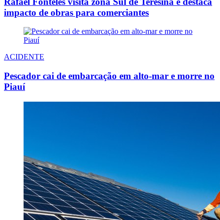
Rafael Fonteles visita zona Sul de Teresina e destaca
impacto de obras para comerciantes
ACIDENTE
Pescador cai de embarcação em alto-mar e morre no
Piauí