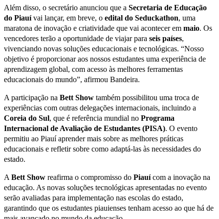
Além disso, o secretário anunciou que a
Secretaria de Educação
do Piauí
vai lançar, em breve, o
edital do Seduckathon
, uma
maratona de inovação e criatividade que vai acontecer em
maio
. Os
vencedores terão a oportunidade de viajar para
seis países
,
vivenciando novas soluções educacionais e tecnológicas. “Nosso
objetivo é proporcionar aos nossos estudantes uma experiência de
aprendizagem global, com acesso às melhores ferramentas
educacionais do mundo”, afirmou Bandeira.
A participação na
Bett Show
também possibilitou uma troca de
experiências com outras delegações internacionais, incluindo a
Coreia do Sul
, que é referência mundial no
Programa
Internacional de Avaliação de Estudantes (PISA)
. O evento
permitiu ao Piauí aprender mais sobre as melhores práticas
educacionais e refletir sobre como adaptá-las às necessidades do
estado.
A
Bett Show
reafirma o compromisso do
Piauí
com a inovação na
educação. As novas soluções tecnológicas apresentadas no evento
serão avaliadas para implementação nas escolas do estado,
garantindo que os estudantes piauienses tenham acesso ao que há de
mais avançado no mundo da educação.