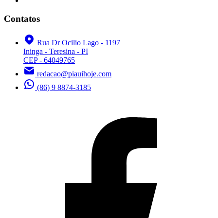
Contatos
Rua Dr Ocilio Lago - 1197
Ininga - Teresina - PI
CEP - 64049765
redacao@piauihoje.com
(86) 9 8874-3185