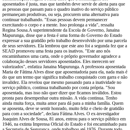
aposentados é justa, mas que também deve servir de alerta para que
as pessoas que passam para o quadro inativo do serviço público
permaneçam produtivas, ou seja, procurem uma alternativa para
continuar trabalhando. "Essas pessoas devem permanecer
exercitando o corpo e a mente. Isso prolonga a vida", ressalta
Regina Sousa.A superintendente da Escola de Governo, Janaina
Mapurunga, disse que a festa é uma forma do Governo do Estado
expressar a sua gratidão pelo trabalho desenvolvido por uma parcela
de seus servidores. Ela lembrou que este ano foi a segunda fez que a
SEAD promoveu uma festa para os inativos. "Este ano nós
encaminhamos uma carta, onde o próprio governador agradece a
colaboração desses servidores aposentados. Eles merecem ser
valorizados", enfatiza Janaina Mapurunga. A professora aposentada
Maria de Fátima Alves disse que aposentadoria para ela, nada mais é
do que um termo que significa trabalho conquistado com garra e não
invalidez. Ela revelou que mesmo passando para a inatividade no
serviço público, continua trabalhando por conta própria. "Sou
aposentada, mas isso não quer dizer que ficamos inválidos. Estou
pronta para desempenhar outra missão. A vida continua. Tenho
ainda muita força, muita amor para dá para a minha família. Quem
se aposenta, deve se sentir honrado, muito feliz e cheio de gratidão
para com a sociedade", declara Fátima Alves. O ex-investigador
Joaquim Alves de Sousa, 81 anos, entrou para o serviço público em
1946, na extinta Imprensa Oficial do Estado e foi encaminhado para
a Secretaria de Segurança, onde trabalhou até 1976. Durante todo