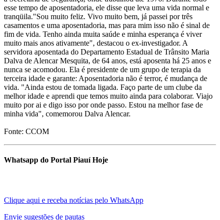
esse tempo de aposentadoria, ele disse que leva uma vida normal e
tranqüila."Sou muito feliz. Vivo muito bem, já passei por três
casamentos e uma aposentadoria, mas para mim isso não é sinal de
fim de vida. Tenho ainda muita saúde e minha esperança é viver
muito mais anos ativamente", destacou o ex-investigador. A
servidora aposentada do Departamento Estadual de Trânsito Maria
Dalva de Alencar Mesquita, de 64 anos, está aposenta há 25 anos e
nunca se acomodou. Ela é presidente de um grupo de terapia da
terceira idade e garante: Aposentadoria não é terror, é mudança de
vida. "Ainda estou de tomada ligada. Faço parte de um clube da
melhor idade e aprendi que temos muito ainda para colaborar. Viajo
muito por ai e digo isso por onde passo. Estou na melhor fase de
minha vida", comemorou Dalva Alencar.
Fonte: CCOM
Whatsapp do Portal Piauí Hoje
Clique aqui e receba notícias pelo WhatsApp
Envie sugestões de pautas