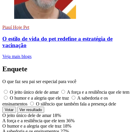
Piauí Hoje Pet
O estilo de vida do pet redefine a estratégia de
vacinação
Veja mais blogs
Enquete
O que faz seu pai ser especial para você
O jeito único dele de amar
A força e a resiliência que ele tem
O humor e a alegria que ele traz
A sabedoria e os
ensinamentos
O silêncio que também fala a presença dele
Votar
Ver resultado
O jeito único dele de amar
18%
A força e a resiliência que ele tem
36%
O humor e a alegria que ele traz
18%
A sabedoria e os ensinamentos
27%