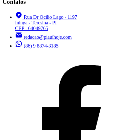
Contatos
Rua Dr Ocilio Lago - 1197
Ininga - Teresina - PI
CEP - 64049765
redacao@piauihoje.com
(86) 9 8874-3185