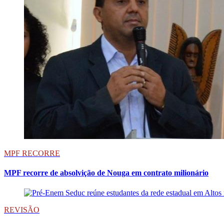
MPF RECORRE
MPF recorre de absolvição de Nouga em contrato milionário
REVISÃO