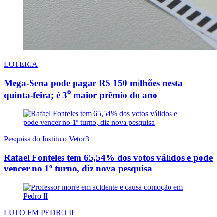
LOTERIA
Mega-Sena pode pagar R$ 150 milhões nesta
quinta-feira; é 3⁰ maior prêmio do ano
Pesquisa do Instituto Vetor3
Rafael Fonteles tem 65,54% dos votos válidos e pode
vencer no 1º turno, diz nova pesquisa
LUTO EM PEDRO II