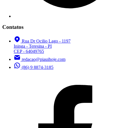
Contatos
Rua Dr Ocilio Lago - 1197
Ininga - Teresina - PI
CEP - 64049765
redacao@piauihoje.com
(86) 9 8874-3185