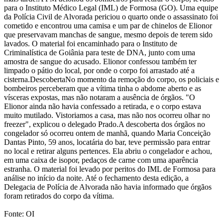
para o Instituto Médico Legal (IML) de Formosa (GO). Uma equipe
da Polícia Civil de Alvorada periciou o quarto onde o assassinato foi
cometido e encontrou uma camisa e um par de chinelos de Elionor
que preservavam manchas de sangue, mesmo depois de terem sido
lavados. O material foi encaminhado para o Instituto de
Criminalística de Goiânia para teste de DNA, junto com uma
amostra de sangue do acusado. Elionor confessou também ter
limpado o pátio do local, por onde o corpo foi arrastado até a
cisterna.DescobertaNo momento da remoção do corpo, os policiais e
bombeiros perceberam que a vítima tinha o abdome aberto e as
vísceras expostas, mas não notaram a ausência de órgãos. "O
Elionor ainda não havia confessado a retirada, e o corpo estava
muito mutilado. Vistoriamos a casa, mas não nos ocorreu olhar no
freezer", explicou o delegado Prado.A descoberta dos órgãos no
congelador só ocorreu ontem de manhã, quando Maria Conceição
Dantas Pinto, 59 anos, locatária do bar, teve permissão para entrar
no local e retirar alguns pertences. Ela abriu o congelador e achou,
em uma caixa de isopor, pedaços de carne com uma aparência
estranha. O material foi levado por peritos do IML de Formosa para
análise no início da noite. Até o fechamento desta edição, a
Delegacia de Polícia de Alvorada não havia informado que órgãos
foram retirados do corpo da vítima.
Fonte: OI