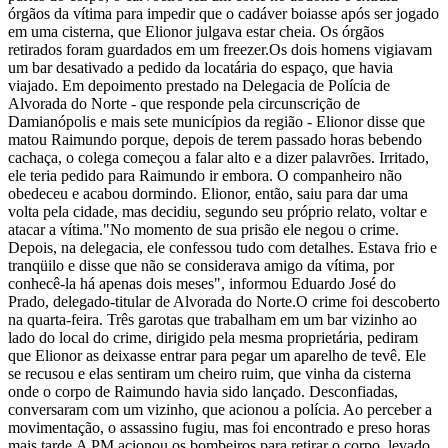
órgãos da vítima para impedir que o cadáver boiasse após ser jogado
em uma cisterna, que Elionor julgava estar cheia. Os órgãos
retirados foram guardados em um freezer.Os dois homens vigiavam
um bar desativado a pedido da locatária do espaço, que havia
viajado. Em depoimento prestado na Delegacia de Polícia de
Alvorada do Norte - que responde pela circunscrição de
Damianópolis e mais sete municípios da região - Elionor disse que
matou Raimundo porque, depois de terem passado horas bebendo
cachaça, o colega começou a falar alto e a dizer palavrões. Irritado,
ele teria pedido para Raimundo ir embora. O companheiro não
obedeceu e acabou dormindo. Elionor, então, saiu para dar uma
volta pela cidade, mas decidiu, segundo seu próprio relato, voltar e
atacar a vítima."No momento de sua prisão ele negou o crime.
Depois, na delegacia, ele confessou tudo com detalhes. Estava frio e
tranqüilo e disse que não se considerava amigo da vítima, por
conhecê-la há apenas dois meses", informou Eduardo José do
Prado, delegado-titular de Alvorada do Norte.O crime foi descoberto
na quarta-feira. Três garotas que trabalham em um bar vizinho ao
lado do local do crime, dirigido pela mesma proprietária, pediram
que Elionor as deixasse entrar para pegar um aparelho de tevê. Ele
se recusou e elas sentiram um cheiro ruim, que vinha da cisterna
onde o corpo de Raimundo havia sido lançado. Desconfiadas,
conversaram com um vizinho, que acionou a polícia. Ao perceber a
movimentação, o assassino fugiu, mas foi encontrado e preso horas
mais tarde.A PM acionou os bombeiros para retirar o corpo, levado