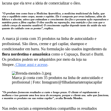
lacuna que ela teve a ideia de comercializar o óleo.
“O produto tem como base a Medicina Ayurvédica, a medicina tradicional da Índia, que
visa o equilíbrio entre corpo, mente e espírito. Ele é composto por ervas indianas, além de
hibisco e alecrim, ativos que estimulam o crescimento dos fios e possuem ação reparadora e
nutritiva para a fibra capilar. O óleo auxilia na reparação, traz nutrição e faz com que o
cabelo cresça de maneira saudável. O crescimento capilar depende tanto da saúde da raiz
quanto do cuidado com as pontas”
, explica.
A marca já conta com 35 produtos na linha de autocuidado e
profissional. São óleos, creme e gel capilar, shampoo e
condicionador em barra. Na formulação são usados ingredientes da
flora nordestina e amazônica
como o Cupuaçu, Bacuri e Buriti.
Os produtos podem ser adquiridos por meio da loja na
Shopee.
Clique aqui e acesse
.
Marca já conta com 35 produtos na linha de autocuidado e
profissional | Foto: Instagram/@filhadamariaterapiacapilar
“Os produtos fornecem resultados a curto e longo prazo. O cliente vê rapidamente a
melhora e isso garante uma boa taxa de recompra, porque o cliente usa, sabe que funciona,
e mantém os produtos na sua rotina capilar”
, avalia
Brenda Mendes
.
Nas redes sociais a empreendedora compartilha os resultados