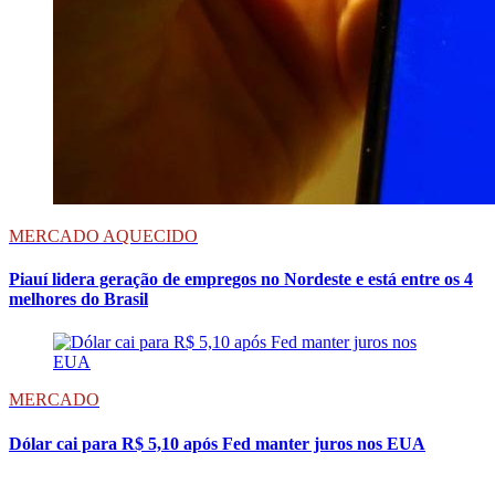
MERCADO AQUECIDO
Piauí lidera geração de empregos no Nordeste e está entre os 4
melhores do Brasil
MERCADO
Dólar cai para R$ 5,10 após Fed manter juros nos EUA