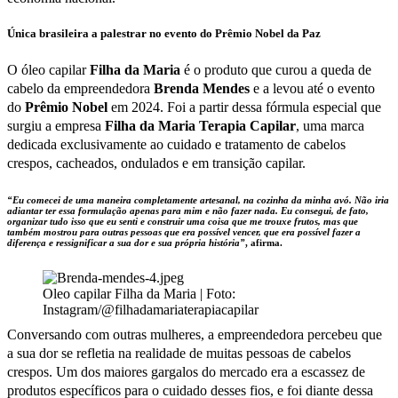
Única brasileira a palestrar no evento do Prêmio Nobel da Paz
O óleo capilar
Filha da Maria
é o produto que curou a queda de
cabelo da empreendedora
Brenda Mendes
e a levou até o evento
do
Prêmio Nobel
em 2024. Foi a partir dessa fórmula especial que
surgiu a empresa
Filha da Maria Terapia Capilar
, uma marca
dedicada exclusivamente ao cuidado e tratamento de cabelos
crespos, cacheados, ondulados e em transição capilar.
“Eu comecei de uma maneira completamente artesanal, na cozinha da minha avó. Não iria
adiantar ter essa formulação apenas para mim e não fazer nada. Eu consegui, de fato,
organizar tudo isso que eu senti e construir uma coisa que me trouxe frutos, mas que
também mostrou para outras pessoas que era possível vencer, que era possível fazer a
diferença e ressignificar a sua dor e sua própria história”
, afirma.
Oleo capilar Filha da Maria | Foto:
Instagram/@filhadamariaterapiacapilar
Conversando com outras mulheres, a empreendedora percebeu que
a sua dor se refletia na realidade de muitas pessoas de cabelos
crespos. Um dos maiores gargalos do mercado era a escassez de
produtos específicos para o cuidado desses fios, e foi diante dessa