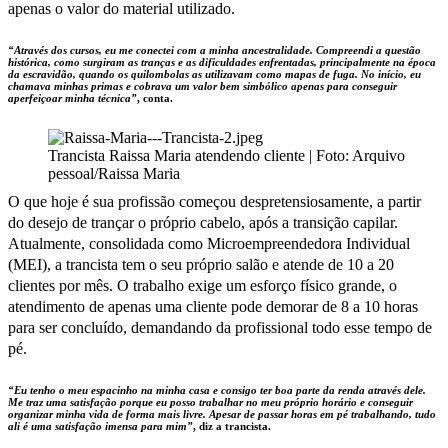
apenas o valor do material utilizado.
“Através dos cursos, eu me conectei com a minha ancestralidade. Compreendi a questão
histórica, como surgiram as tranças e as dificuldades enfrentadas, principalmente na época
da escravidão, quando os quilombolas as utilizavam como mapas de fuga. No início, eu
chamava minhas primas e cobrava um valor bem simbólico apenas para conseguir
aperfeiçoar minha técnica”
, conta.
Trancista Raissa Maria atendendo cliente | Foto: Arquivo
pessoal/Raissa Maria
O que hoje é sua profissão começou despretensiosamente, a partir
do desejo de trançar o próprio cabelo, após a transição capilar.
Atualmente, consolidada como Microempreendedora Individual
(MEI), a trancista tem o seu próprio salão e atende de 10 a 20
clientes por mês. O trabalho exige um esforço físico grande, o
atendimento de apenas uma cliente pode demorar de 8 a 10 horas
para ser concluído, demandando da profissional todo esse tempo de
pé.
“Eu tenho o meu espacinho na minha casa e consigo ter boa parte da renda através dele.
Me traz uma satisfação porque eu posso trabalhar no meu próprio horário e conseguir
organizar minha vida de forma mais livre. Apesar de passar horas em pé trabalhando, tudo
ali é uma satisfação imensa para mim”
, diz a trancista.