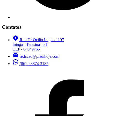
Contatos
Rua Dr Ocilio Lago - 1197
Ininga - Teresina - PI
CEP - 64049765
redacao@piauihoje.com
(86) 9 8874-3185