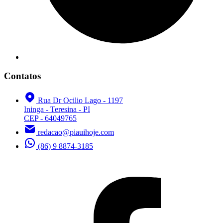
Contatos
Rua Dr Ocilio Lago - 1197
Ininga - Teresina - PI
CEP - 64049765
redacao@piauihoje.com
(86) 9 8874-3185