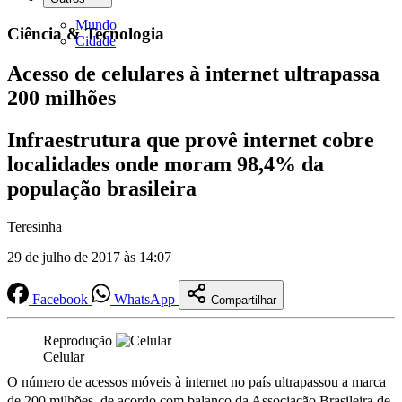
Mundo
Ciência & Tecnologia
Cidade
Acesso de celulares à internet ultrapassa
200 milhões
Infraestrutura que provê internet cobre
localidades onde moram 98,4% da
população brasileira
Teresinha
29 de julho de 2017 às 14:07
Facebook
WhatsApp
Compartilhar
Reprodução
Celular
O número de acessos móveis à internet no país ultrapassou a marca
de 200 milhões, de acordo com balanço da Associação Brasileira de