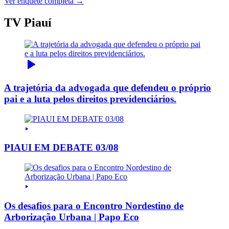
Ver enquete completa →
TV Piauí
A trajetória da advogada que defendeu o próprio
pai e a luta pelos direitos previdenciários.
PIAUI EM DEBATE 03/08
Os desafios para o Encontro Nordestino de
Arborização Urbana | Papo Eco