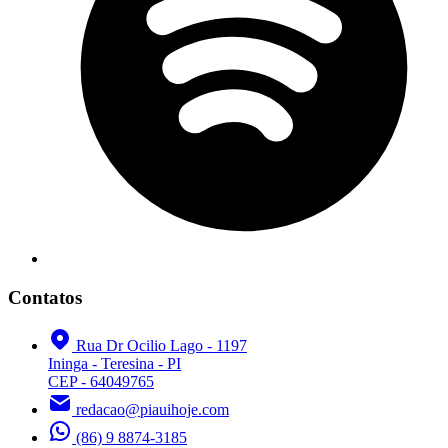
Contatos
Rua Dr Ocilio Lago - 1197
Ininga - Teresina - PI
CEP - 64049765
redacao@piauihoje.com
(86) 9 8874-3185