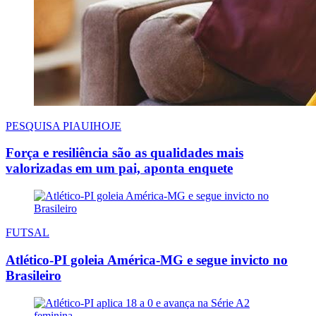
PESQUISA PIAUIHOJE
Força e resiliência são as qualidades mais
valorizadas em um pai, aponta enquete
FUTSAL
Atlético-PI goleia América-MG e segue invicto no
Brasileiro