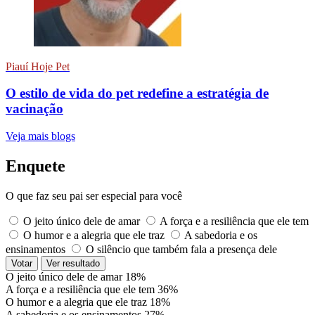
Piauí Hoje Pet
O estilo de vida do pet redefine a estratégia de
vacinação
Veja mais blogs
Enquete
O que faz seu pai ser especial para você
O jeito único dele de amar
A força e a resiliência que ele tem
O humor e a alegria que ele traz
A sabedoria e os
ensinamentos
O silêncio que também fala a presença dele
Votar
Ver resultado
O jeito único dele de amar
18%
A força e a resiliência que ele tem
36%
O humor e a alegria que ele traz
18%
A sabedoria e os ensinamentos
27%