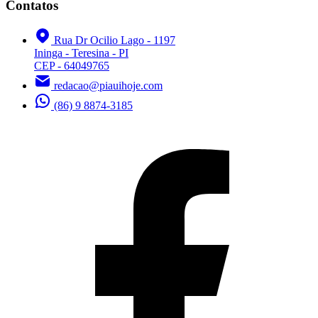
Contatos
Rua Dr Ocilio Lago - 1197
Ininga - Teresina - PI
CEP - 64049765
redacao@piauihoje.com
(86) 9 8874-3185