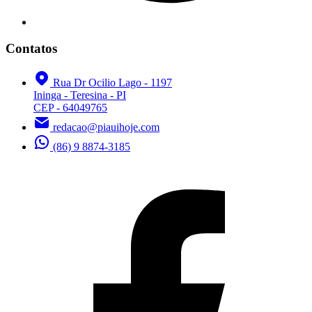
Contatos
Rua Dr Ocilio Lago - 1197
Ininga - Teresina - PI
CEP - 64049765
redacao@piauihoje.com
(86) 9 8874-3185