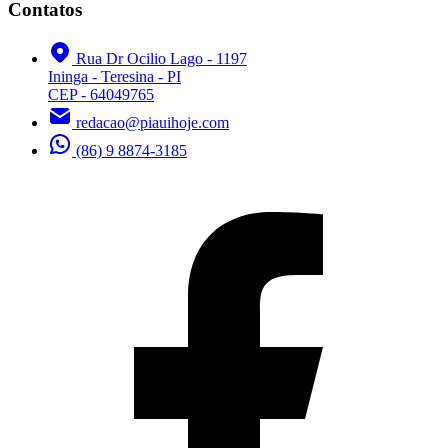
Contatos
Rua Dr Ocilio Lago - 1197
Ininga - Teresina - PI
CEP - 64049765
redacao@piauihoje.com
(86) 9 8874-3185