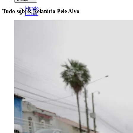
Mundo
Tudo sobre: Relatório Pele Alvo
Cidade