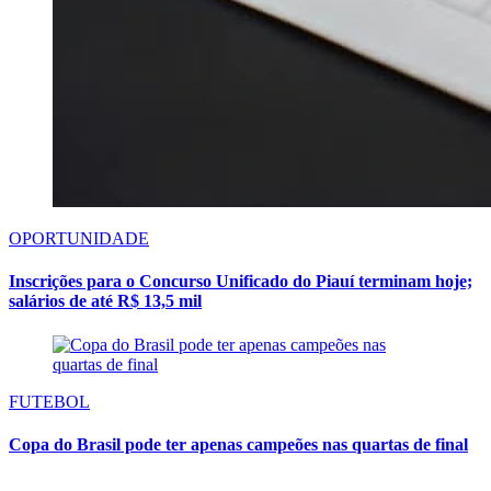
OPORTUNIDADE
Inscrições para o Concurso Unificado do Piauí terminam hoje;
salários de até R$ 13,5 mil
FUTEBOL
Copa do Brasil pode ter apenas campeões nas quartas de final