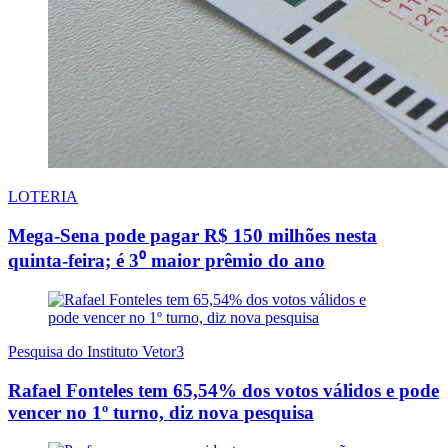
LOTERIA
Mega-Sena pode pagar R$ 150 milhões nesta
quinta-feira; é 3⁰ maior prêmio do ano
Pesquisa do Instituto Vetor3
Rafael Fonteles tem 65,54% dos votos válidos e pode
vencer no 1º turno, diz nova pesquisa