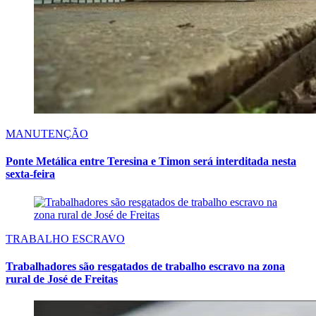
MANUTENÇÃO
Ponte Metálica entre Teresina e Timon será interditada nesta
sexta-feira
TRABALHO ESCRAVO
Trabalhadores são resgatados de trabalho escravo na zona
rural de José de Freitas