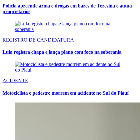
Polícia apreende arma e drogas em bares de Teresina e autua
proprietários
REGISTRO DE CANDIDATURA
Lula registra chapa e lança plano com foco na soberania
ACIDENTE
Motociclista e pedestre morrem em acidente no Sul do Piauí