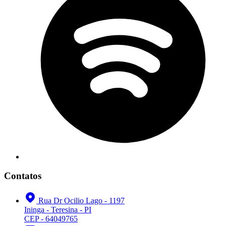
Contatos
Rua Dr Ocilio Lago - 1197
Ininga - Teresina - PI
CEP - 64049765