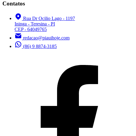
Contatos
Rua Dr Ocilio Lago - 1197
Ininga - Teresina - PI
CEP - 64049765
redacao@piauihoje.com
(86) 9 8874-3185