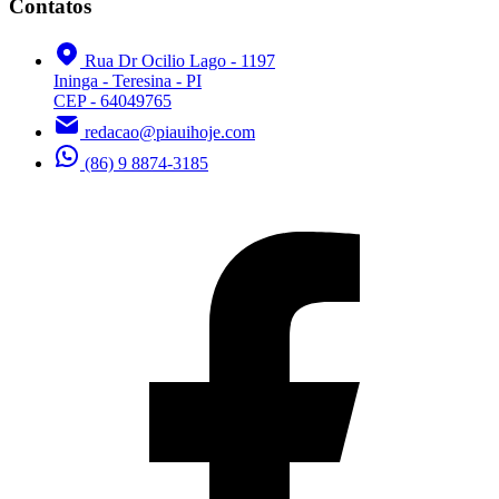
Contatos
Rua Dr Ocilio Lago - 1197
Ininga - Teresina - PI
CEP - 64049765
redacao@piauihoje.com
(86) 9 8874-3185