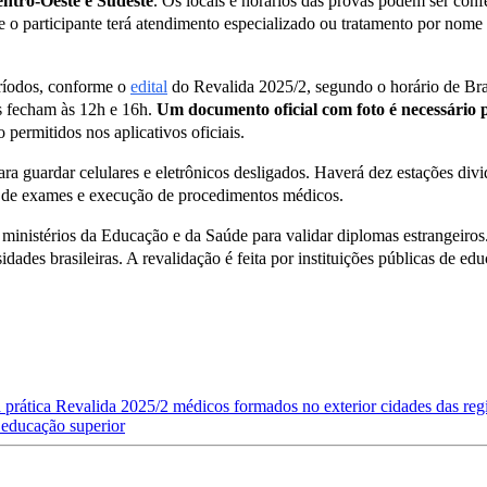
entro-Oeste e Sudeste
. Os locais e horários das provas podem ser con
o participante terá atendimento especializado ou tratamento por nome 
eríodos, conforme o
edital
do Revalida 2025/2, segundo o horário de Bras
s fecham às 12h e 16h.
Um documento oficial com foto é necessário 
permitidos nos aplicativos oficiais.
ara guardar celulares e eletrônicos desligados. Haverá dez estações div
ão de exames e execução de procedimentos médicos.
s ministérios da Educação e da Saúde para validar diplomas estrangeiros
idades brasileiras. A revalidação é feita por instituições públicas de e
 prática
Revalida 2025/2
médicos formados no exterior
cidades das reg
e educação superior