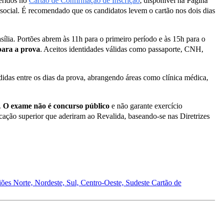
feridos no
Cartão de Confirmação de Inscrição
, disponível na Página
social. É recomendado que os candidatos levem o cartão nos dois dias
ília. Portões abrem às 11h para o primeiro período e às 15h para o
para a prova
. Aceitos identidades válidas como passaporte, CNH,
ididas entre os dias da prova, abrangendo áreas como clínica médica,
.
O exame não é concurso público
e não garante exercício
ducação superior que aderiram ao Revalida, baseando-se nas Diretrizes
iões Norte, Nordeste, Sul, Centro-Oeste, Sudeste
Cartão de