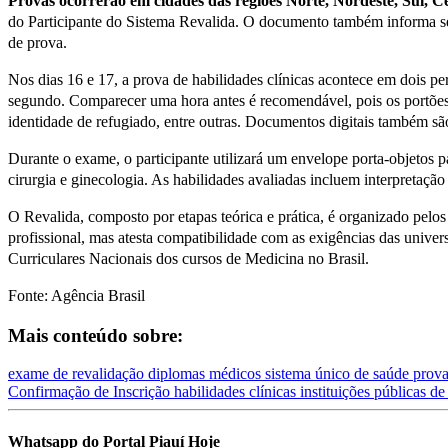
Provas ocorrerão em cidades das regiões Norte, Nordeste, Sul, C
do Participante do Sistema Revalida. O documento também informa se 
de prova.
Nos dias 16 e 17, a prova de habilidades clínicas acontece em dois p
segundo. Comparecer uma hora antes é recomendável, pois os portõe
identidade de refugiado, entre outras. Documentos digitais também são 
Durante o exame, o participante utilizará um envelope porta-objetos p
cirurgia e ginecologia. As habilidades avaliadas incluem interpretaç
O Revalida, composto por etapas teórica e prática, é organizado pelo
profissional, mas atesta compatibilidade com as exigências das univers
Curriculares Nacionais dos cursos de Medicina no Brasil.
Fonte: Agência Brasil
Mais conteúdo sobre:
exame de revalidação
diplomas médicos
sistema único de saúde
prova
Confirmação de Inscrição
habilidades clínicas
instituições públicas d
Whatsapp do Portal Piauí Hoje