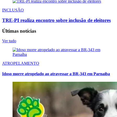
INCLUSÃO
TRE-PI realiza encontro sobre inclusão de eleitores
Últimas notícias
Ver tudo
ATROPELAMENTO
Idoso morre atropelado ao atravessar a BR-343 em Parnaíba