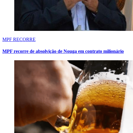
MPF RECORRE
MPF recorre de absolvição de Nouga em contrato milionário