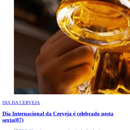
DIA DA CERVEJA
Dia Internacional da Cerveja é celebrado nesta
sexta(07)