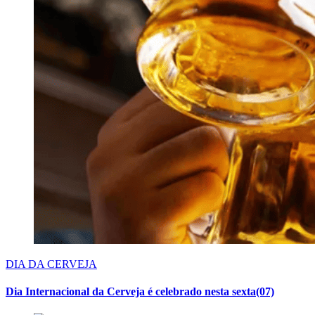
DIA DA CERVEJA
Dia Internacional da Cerveja é celebrado nesta sexta(07)