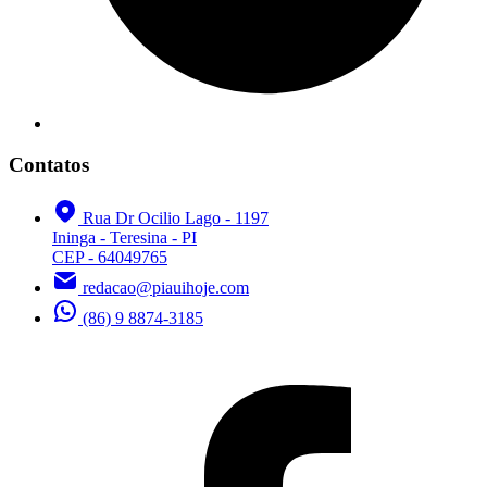
Contatos
Rua Dr Ocilio Lago - 1197
Ininga - Teresina - PI
CEP - 64049765
redacao@piauihoje.com
(86) 9 8874-3185