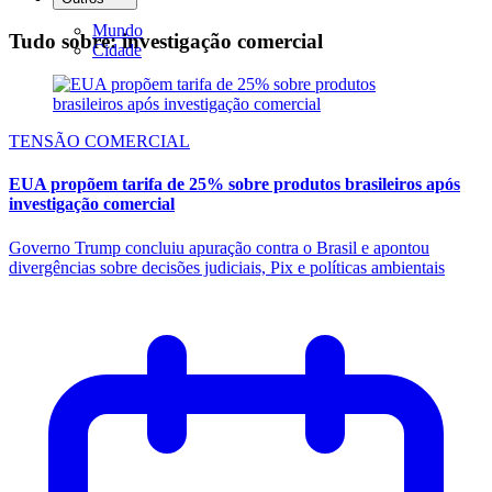
Mundo
Tudo sobre: investigação comercial
Cidade
TENSÃO COMERCIAL
EUA propõem tarifa de 25% sobre produtos brasileiros após
investigação comercial
Governo Trump concluiu apuração contra o Brasil e apontou
divergências sobre decisões judiciais, Pix e políticas ambientais