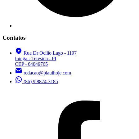
Contatos
Rua Dr Ocilio Lago - 1197
Ininga - Teresina - PI
CEP - 64049765
redacao@piauihoje.com
(86) 9 8874-3185