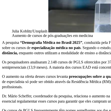
Julia Koblitz/Unsplash
Aumento de cursos de pós-graduações em medicina
A pesquisa
“Demografia Médica no Brasil 2025”
, conduzida pela 
sobre os cursos de
especialização médica no país
. Segundo o estudo
distância,
enquanto outros utilizam a modalidade de ensino a distânc
Os pesquisadores analisaram 2.148 cursos de PGLS oferecidos por 373 
semipresenciais (13,9 meses). A maioria dos cursos EAD está concen
O aumento na oferta desses cursos levanta
preocupações sobre a qu
de especialista só pode ser obtido através da Residência Médica (
profissionais.
Dr. Mário Scheffer, coordenador da pesquisa, relaciona o aumento n
essencial regulamentar esses cursos para garantir que eles cumpram u
Os cursos de PGLS frequentemente têm nomes semelhantes aos das esp