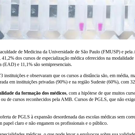
Faculdade de Medicina da Universidade de São Paulo (FMUSP) e pela 
, 41,2% dos cursos de especialização médica oferecidos na modalidad
ia (EAD) e 11,1% são semipresenciais.
instituições e observaram que os cursos a distância são, em média, mai
trada em instituições privadas (90%) e na região Sudeste (60%), com 
alidade da formação dos médicos
, com a hipótese de que muitos curso
RM) ou de cursos reconhecidos pela AMB. Cursos de PGLS, que não exi
a oferta de PGLS à expansão desordenada das escolas médicas sem corr
m papel claro e não enganem os profissionais e o público.
ecialidades médicas, o que pode levar a equívocos sobre sua validad