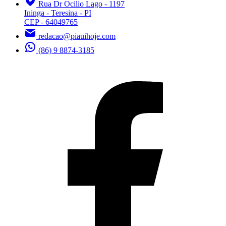
Rua Dr Ocilio Lago - 1197
Ininga - Teresina - PI
CEP - 64049765
redacao@piauihoje.com
(86) 9 8874-3185