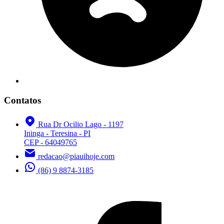
Contatos
Rua Dr Ocilio Lago - 1197
Ininga - Teresina - PI
CEP - 64049765
redacao@piauihoje.com
(86) 9 8874-3185