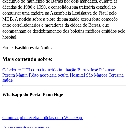
executivo do município de Barras por dois mandatos, durante as
décadas de 1980 e 1990, e consolidou sua trajetória estadual ao
conquistar uma cadeira na Assembleia Legislativa do Piauí pelo
MDB. A notícia sobre a piora de sua saúde gerou forte comoção
entre correligionários e moradores da cidade de Barras, que
acompanham os desdobramentos dos boletins médicos emitidos pelo
hospital.
Fonte: Bastidores da Notícia
Mais conteúdo sobre:
Cabelouro
UTI
coma induzido
intubação
Barras
José Ribamar
Pereira
Manin Rêgo
neoplasia oculta
Hospital São Marcos
Teresina
saúde
Whatsapp do Portal Piauí Hoje
Clique aqui e receba notícias pelo WhatsApp
Envie sugestões de pautas