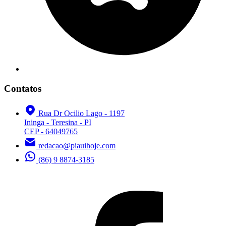
Contatos
Rua Dr Ocilio Lago - 1197
Ininga - Teresina - PI
CEP - 64049765
redacao@piauihoje.com
(86) 9 8874-3185