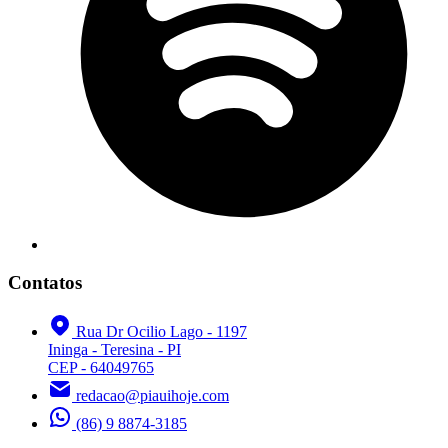
Contatos
Rua Dr Ocilio Lago - 1197
Ininga - Teresina - PI
CEP - 64049765
redacao@piauihoje.com
(86) 9 8874-3185