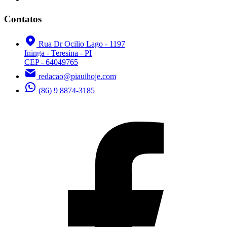
Contatos
Rua Dr Ocilio Lago - 1197
Ininga - Teresina - PI
CEP - 64049765
redacao@piauihoje.com
(86) 9 8874-3185