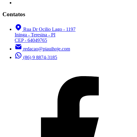
Contatos
Rua Dr Ocilio Lago - 1197
Ininga - Teresina - PI
CEP - 64049765
redacao@piauihoje.com
(86) 9 8874-3185