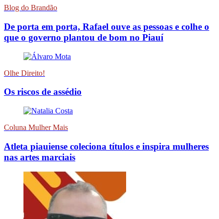
Blog do Brandão
De porta em porta, Rafael ouve as pessoas e colhe o
que o governo plantou de bom no Piauí
Olhe Direito!
Os riscos de assédio
Coluna Mulher Mais
Atleta piauiense coleciona títulos e inspira mulheres
nas artes marciais