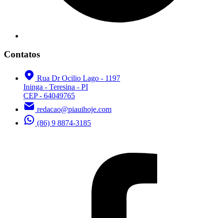
Contatos
Rua Dr Ocilio Lago - 1197
Ininga - Teresina - PI
CEP - 64049765
redacao@piauihoje.com
(86) 9 8874-3185