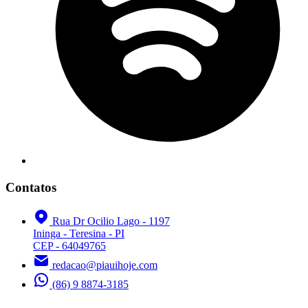
Contatos
Rua Dr Ocilio Lago - 1197
Ininga - Teresina - PI
CEP - 64049765
redacao@piauihoje.com
(86) 9 8874-3185