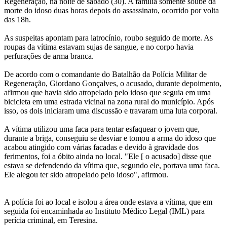
Regeneração, na noite de sábado (30). A família somente soube da
morte do idoso duas horas depois do assassinato, ocorrido por volta
das 18h.
As suspeitas apontam para latrocínio, roubo seguido de morte. As
roupas da vítima estavam sujas de sangue, e no corpo havia
perfurações de arma branca.
De acordo com o comandante do Batalhão da Polícia Militar de
Regeneração, Giordano Gonçalves, o acusado, durante depoimento,
afirmou que havia sido atropelado pelo idoso que seguia em uma
bicicleta em uma estrada vicinal na zona rural do município. Após
isso, os dois iniciaram uma discussão e travaram uma luta corporal.
A vítima utilizou uma faca para tentar esfaquear o jovem que,
durante a briga, conseguiu se desviar e tomou a arma do idoso que
acabou atingido com várias facadas e devido à gravidade dos
ferimentos, foi a óbito ainda no local. "Ele [ o acusado] disse que
estava se defendendo da vítima que, segundo ele, portava uma faca.
Ele alegou ter sido atropelado pelo idoso", afirmou.
A polícia foi ao local e isolou a área onde estava a vítima, que em
seguida foi encaminhada ao Instituto Médico Legal (IML) para
perícia criminal, em Teresina.