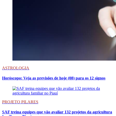
ASTROLOGIA
Horóscopo: Veja as previsões de hoje (08) para os 12 signos
PROJETO PILARES
SAF treina equipes que vão avaliar 132 projetos da agricultura