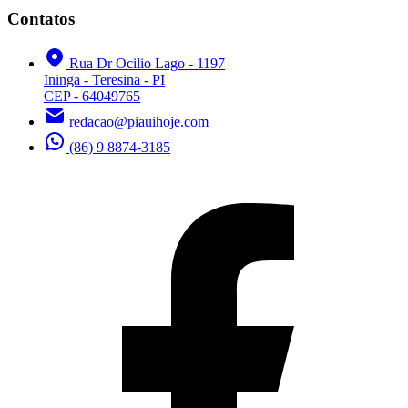
Contatos
Rua Dr Ocilio Lago - 1197
Ininga - Teresina - PI
CEP - 64049765
redacao@piauihoje.com
(86) 9 8874-3185