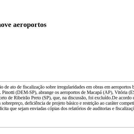
nove aeroportos
o de ato de fiscalização sobre irregularidades em obras em aeroportos 
Dr. Pinotti (DEM-SP), abrange os aeroportos de Macapá (AP), Vitória 
porto de Ribeirão Preto (SP), que, na discussão, foi excluído.De acord
sobrepreço, deficiência de projeto básico e restrição ao caráter competi
ita que sejam enviadas cópias dos relatórios de auditorias e fiscalizaç