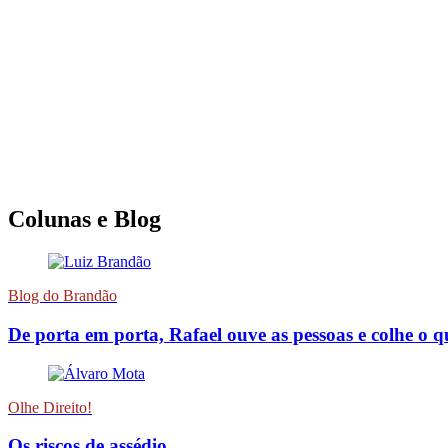
Colunas e Blog
Blog do Brandão
De porta em porta, Rafael ouve as pessoas e colhe o 
Olhe Direito!
Os riscos de assédio