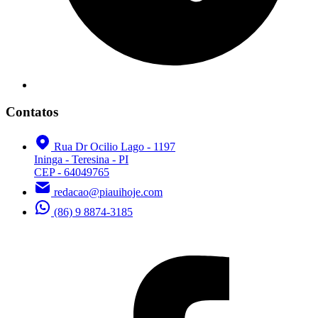
Contatos
Rua Dr Ocilio Lago - 1197
Ininga - Teresina - PI
CEP - 64049765
redacao@piauihoje.com
(86) 9 8874-3185