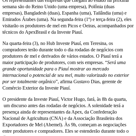
Os representantes das empresas que chegam ao estado na próxima
semana são do Reino Unido (uma empresa), Polônia (duas
empresas), Bangladesh (duas), Espanha (uma), Tailândia (uma) e
Emirados Árabes (uma). Na segunda-feira (1º) e terça-feira (2), eles
visitarão os produtores de mel em Picos e Oeiras, acompanhados por
técnicos do ApexBrasil e da Investe Piauí.
Na quarta-feira (3), no Hub Investe Piauí, em Teresina, os
compradores terão durante todo o dia rodadas de negócios com
produtores de mel e derivados de vários estados. O Piauí terá a
maior participação de produtores, com seis empresas. “
Será uma
grande oportunidade para o Piauí mostrar ao mercado
internacional o potencial de seu mel, muito valorizado no exterior
por ser totalmente orgânico
”, afirma Gustavo Dias, gerente de
Comércio Exterior da Investe Piauí.
O presidente da Investe Piauí, Victor Hugo, fará, às 8h da quarta,
um discurso antes das rodadas de negócios. A solenidade terá a
presença ainda de representantes da Apex, da Confederação
Nacional de Agricultura (CNA) e da Associação Brasileira dos
Exportadores de Mel (Abemel). Às 9h, começam as negociações
entre produtores e compradores. Eles se estenderão durante todo o