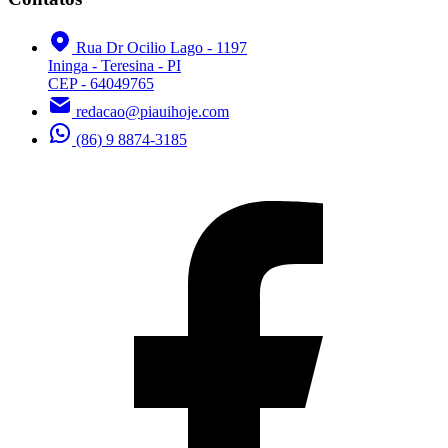
Rua Dr Ocilio Lago - 1197
Ininga - Teresina - PI
CEP - 64049765
redacao@piauihoje.com
(86) 9 8874-3185