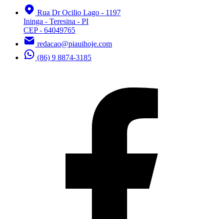
Rua Dr Ocilio Lago - 1197
Ininga - Teresina - PI
CEP - 64049765
redacao@piauihoje.com
(86) 9 8874-3185