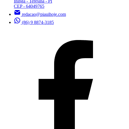
Ininga - Teresina - PI
CEP - 64049765
redacao@piauihoje.com
(86) 9 8874-3185