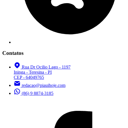
Contatos
Rua Dr Ocilio Lago - 1197
Ininga - Teresina - PI
CEP - 64049765
redacao@piauihoje.com
(86) 9 8874-3185