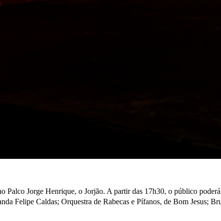
 no Palco Jorge Henrique, o Jorjão. A partir das 17h30, o público pod
a Felipe Caldas; Orquestra de Rabecas e Pífanos, de Bom Jesus; Bru