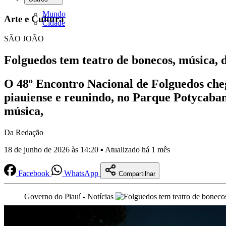
Mundo
Arte e Cultura
Cidade
SÃO JOÃO
Folguedos tem teatro de bonecos, música, d
O 48º Encontro Nacional de Folguedos chega
piauiense e reunindo, no Parque Potycaban
música,
Da Redação
18 de junho de 2026 às 14:20 ▪ Atualizado há 1 mês
Facebook
WhatsApp
Compartilhar
Governo do Piauí - Notícias