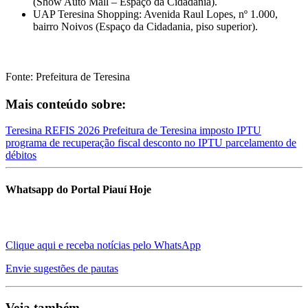
(Show Auto Mall – Espaço da Cidadania).
UAP Teresina Shopping: Avenida Raul Lopes, nº 1.000,
bairro Noivos (Espaço da Cidadania, piso superior).
Fonte: Prefeitura de Teresina
Mais conteúdo sobre:
Teresina
REFIS 2026
Prefeitura de Teresina
imposto
IPTU
programa de recuperação fiscal
desconto no IPTU
parcelamento de
débitos
Whatsapp do Portal Piauí Hoje
Clique aqui e receba notícias pelo WhatsApp
Envie sugestões de pautas
Veja também