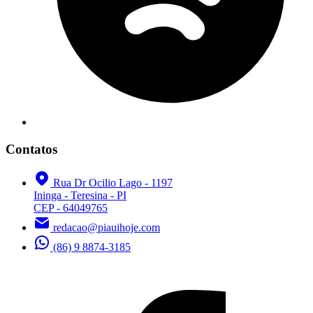
Contatos
Rua Dr Ocilio Lago - 1197
Ininga - Teresina - PI
CEP - 64049765
redacao@piauihoje.com
(86) 9 8874-3185