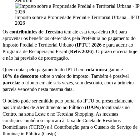
Semcom
Imposto sobre a Propriedade Predial e Territorial Urbana - IPT
2026
Os
contribuintes de Teresina
têm até esta terça-feira (30) para
aproveitar os benefícios oferecidos pela Prefeitura no pagamento do
Imposto Predial e Territorial Urbano (
IPTU
)
2026
e para aderir ao
Programa de Recuperação Fiscal (
Refis
2026
). O prazo encerra hoje
e não há previsão de prorrogação.
Quem optar pelo pagamento do IPTU em
cota única
garante
10
%
de
desconto
sobre o valor do imposto. Também é possível
parcelar
o tributo em até seis vezes, sem desconto, com a primeira
parcela vencendo nesta mesma data.
O boleto pode ser emitido pelo portal do IPTU ou presencialmente
nas Unidades de Atendimento ao Público (
UAPs
) localizadas no
Centro, na zona Leste e no Teresina Shopping. As mesmas
condições também se aplicam à Taxa de Coleta de Resíduos
Domiciliares (TCRD) e à Contribuição para o Custeio do Serviço de
Iluminação Pública (Cosip).