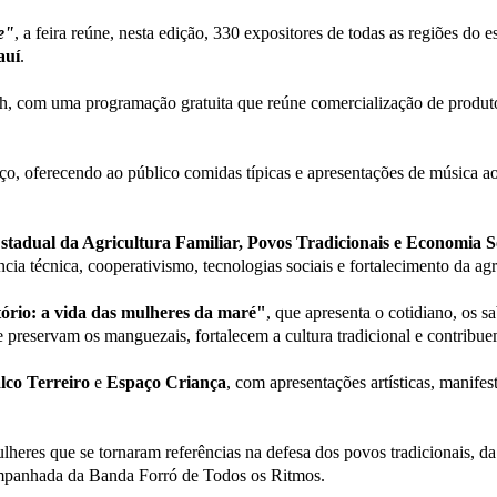
e"
, a feira reúne, nesta edição, 330 expositores de todas as regiões do
auí
.
22h, com uma programação gratuita que reúne comercialização de produtos 
o, oferecendo ao público comidas típicas e apresentações de música ao
stadual da Agricultura Familiar, Povos Tradicionais e Economia So
ia técnica, cooperativismo, tecnologias sociais e fortalecimento da agri
ório: a vida das mulheres da maré"
, que apresenta o cotidiano, os s
e preservam os manguezais, fortalecem a cultura tradicional e contrib
lco Terreiro
e
Espaço Criança
, com apresentações artísticas, manifes
lheres que se tornaram referências na defesa dos povos tradicionais, da
mpanhada da Banda Forró de Todos os Ritmos.