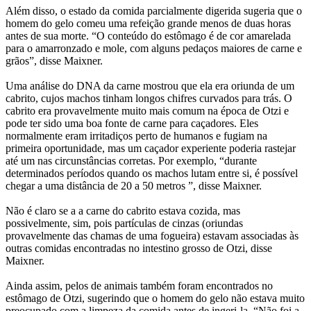
Além disso, o estado da comida parcialmente digerida sugeria que o
homem do gelo comeu uma refeição grande menos de duas horas
antes de sua morte. “O conteúdo do estômago é de cor amarelada
para o amarronzado e mole, com alguns pedaços maiores de carne e
grãos”, disse Maixner.
Uma análise do DNA da carne mostrou que ela era oriunda de um
cabrito, cujos machos tinham longos chifres curvados para trás. O
cabrito era provavelmente muito mais comum na época de Otzi e
pode ter sido uma boa fonte de carne para caçadores. Eles
normalmente eram irritadiços perto de humanos e fugiam na
primeira oportunidade, mas um caçador experiente poderia rastejar
até um nas circunstâncias corretas. Por exemplo, “durante
determinados períodos quando os machos lutam entre si, é possível
chegar a uma distância de 20 a 50 metros ”, disse Maixner.
Não é claro se a a carne do cabrito estava cozida, mas
possivelmente, sim, pois partículas de cinzas (oriundas
provavelmente das chamas de uma fogueira) estavam associadas às
outras comidas encontradas no intestino grosso de Otzi, disse
Maixner.
Ainda assim, pelos de animais também foram encontrados no
estômago de Otzi, sugerindo que o homem do gelo não estava muito
preocupado com a limpeza da comida antes de ingeri-la. “Não foi a