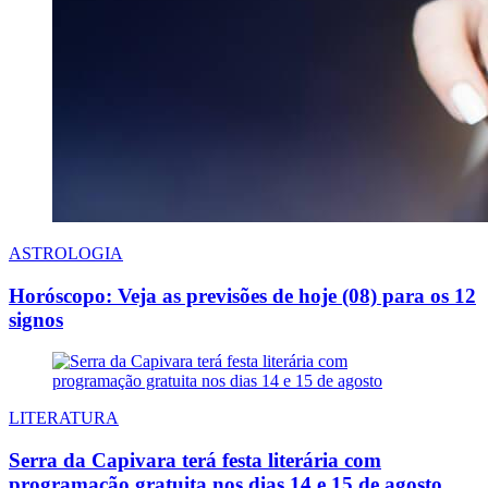
ASTROLOGIA
Horóscopo: Veja as previsões de hoje (08) para os 12
signos
LITERATURA
Serra da Capivara terá festa literária com
programação gratuita nos dias 14 e 15 de agosto