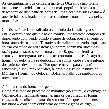
As circunstâncias que cercam a morte de Otzi ainda não foram
totalmente entendidas, mas a teoria mais popular – baseada na
descoberta de uma parte da ponta de uma flecha nas suas costas – é
que ele foi assassinado por outros caçadores enquanto fugia pelas
montanhas.
Cientistas já haviam analisado o conteúdo do intestino grosso de
Otzi e determinado que ele havia comido uma refeição composta de
grãos, junto com veado cozido e carne de cobra, possivelmente 30
horas antes de sua morte.Tentativas de realizar uma endoscopia para
coletar conteúdo de seu estômago, porém, foram mal sucedidas. A
razão para o fracasso veio a tona em 2009, quando cientistas
estudavam tomografias de Otzi e descobriram que o estômago do
homem do gelo havia se deslocado para cima, onde a parte inferior
dos pulmões deveria estar. “Por que se moveu para cima não
sabemos”, disse Frank Maixner, microbiologista do Instituto de
Múmias e Homem do Gelo, em Bolzano, Itália, que participou do
novo estudo.
A última ceia do homem de gelo
Como resultado do processo de mumificação natural, o estômago de
Otzi encolheu significativamente, mas os pesquisadores foram
capazes de recolher amostras do seu conteúdo que – como nos
intestinos – continham evidências de carne e grãos de trigo.