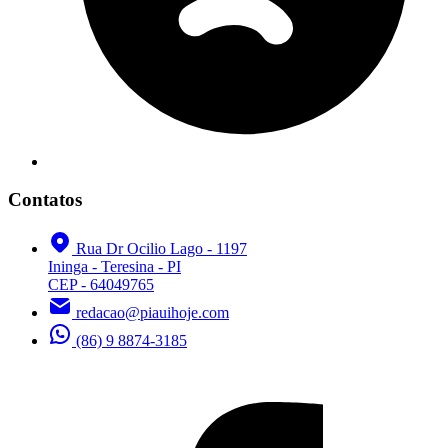
Contatos
Rua Dr Ocilio Lago - 1197
Ininga - Teresina - PI
CEP - 64049765
redacao@piauihoje.com
(86) 9 8874-3185