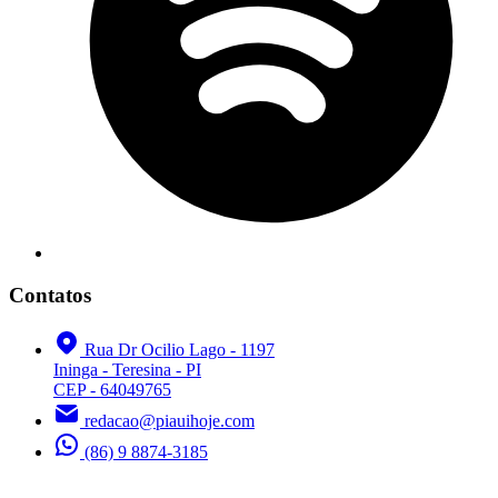
Contatos
Rua Dr Ocilio Lago - 1197
Ininga - Teresina - PI
CEP - 64049765
redacao@piauihoje.com
(86) 9 8874-3185