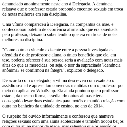
denunciado anonimamente neste ano à Delegacia. A denúncia
relatava que o professor estaria propondo encontro sexuais em troca
de notas melhores em sua disciplina.
Uma vítima compareceu à Delegacia, na companhia da mãe, e
confeccionou boletim de ocorrência afirmando que era assediada
pelo professor, deixando subentendido que era em troca de notas
melhores na disciplina.
"Como o único vínculo existente entre a pessoa investigada e a
ofendida é o de professor e aluna, o único benefício que ele, em
tese, poderia oferecer à sua pessoa seria a avaliação com notas mais
altas do que as merecidas, ou seja, o teor da supracitada \'denúncia
anônima\' se confirmou na íntegra", explicou o delegado.
De acordo com o delegado, a vítima descreveu com exatidão o
assédio sexual e apresentou conversas mantidas com o professor por
meio do aplicativo WhatSapp. Ela ainda pontuou que o professor
estaria, da mesma forma, assediando outras alunas e teria
conseguido levar duas estudantes para motéis e mantido relação com
outra no banheiro da unidade de ensino, no ano de 2014.
O suspeito foi ouvido informalmente e confessou que manteve
relações sexuais com uma aluna adolescente e também trocou beijos
com outra aluna menor de idade, mas salientou que os episódios