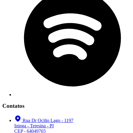
Contatos
Rua Dr Ocilio Lago - 1197
Ininga - Teresina - PI
CEP - 64049765