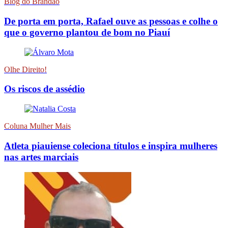
Blog do Brandão
De porta em porta, Rafael ouve as pessoas e colhe o
que o governo plantou de bom no Piauí
Olhe Direito!
Os riscos de assédio
Coluna Mulher Mais
Atleta piauiense coleciona títulos e inspira mulheres
nas artes marciais