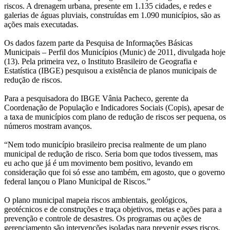
riscos. A drenagem urbana, presente em 1.135 cidades, e redes e
galerias de águas pluviais, construídas em 1.090 municípios, são as
ações mais executadas.
Os dados fazem parte da Pesquisa de Informações Básicas
Municipais – Perfil dos Municípios (Munic) de 2011, divulgada hoje
(13). Pela primeira vez, o Instituto Brasileiro de Geografia e
Estatística (IBGE) pesquisou a existência de planos municipais de
redução de riscos.
Para a pesquisadora do IBGE Vânia Pacheco, gerente da
Coordenação de População e Indicadores Sociais (Copis), apesar de
a taxa de municípios com plano de redução de riscos ser pequena, os
números mostram avanços.
“Nem todo município brasileiro precisa realmente de um plano
municipal de redução de risco. Seria bom que todos tivessem, mas
eu acho que já é um movimento bem positivo, levando em
consideração que foi só esse ano também, em agosto, que o governo
federal lançou o Plano Municipal de Riscos.”
O plano municipal mapeia riscos ambientais, geológicos,
geotécnicos e de construções e traça objetivos, metas e ações para a
prevenção e controle de desastres. Os programas ou ações de
gerenciamento são intervenções isoladas para prevenir esses riscos,