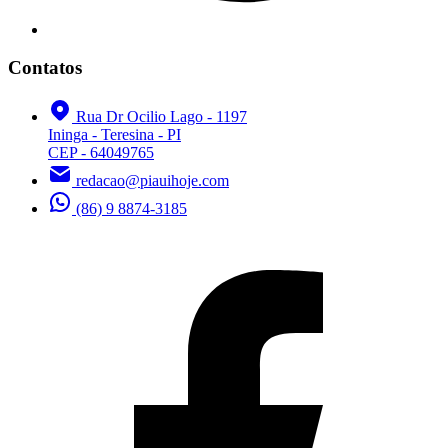
Contatos
Rua Dr Ocilio Lago - 1197
Ininga - Teresina - PI
CEP - 64049765
redacao@piauihoje.com
(86) 9 8874-3185